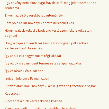
Egy növény nem okoz dugulást, de attól még jelentkezhet ez a
probléma
Enyém az első gyerekbarát autóműhely
Fém polc nélkül növényeket tárolni is nehézkes
Hélium palack kellett a kedvenc kertészemnek, igyekeztem
segíteni.
Hogy a napelem rendszer támogatás hogyan jött szóba a
kertészetben? Jó kérdés.
Így adtuk el a nagymamám régi lakását
Így oldok meg mindent természetes alapanyagokkal
Így vásárolok én a Lidl-ben
Ízületi fájdalom a Pálmaházban
Jutavit vitaminok - növények, amik igazán segíthetnek a bajban
Kapcsolat
Kincset találtunk kertészkedés közben
Klímát keresel? - Itt találod a legjobb ajánlatokat!