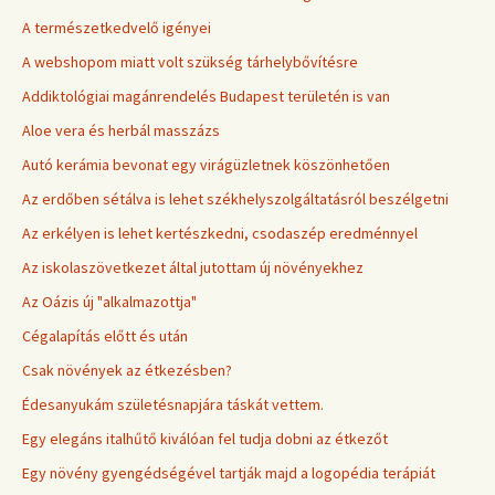
A természetkedvelő igényei
A webshopom miatt volt szükség tárhelybővítésre
Addiktológiai magánrendelés Budapest területén is van
Aloe vera és herbál masszázs
Autó kerámia bevonat egy virágüzletnek köszönhetően
Az erdőben sétálva is lehet székhelyszolgáltatásról beszélgetni
Az erkélyen is lehet kertészkedni, csodaszép eredménnyel
Az iskolaszövetkezet által jutottam új növényekhez
Az Oázis új "alkalmazottja"
Cégalapítás előtt és után
Csak növények az étkezésben?
Édesanyukám születésnapjára táskát vettem.
Egy elegáns italhűtő kiválóan fel tudja dobni az étkezőt
Egy növény gyengédségével tartják majd a logopédia terápiát