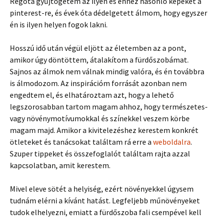
Régóta gyűjtögetem az ilyen és ehhez hasonló képeket a
pinterest-re, és évek óta dédelgetett álmom, hogy egyszer
én is ilyen helyen fogok lakni.
Hosszú idő után végül eljött az életemben az a pont,
amikor úgy döntöttem, átalakítom a fürdőszobámat.
Sajnos az álmok nem válnak mindig valóra, és én továbbra
is álmodozom. Az inspirációm forrását azonban nem
engedtem el, és elhatároztam azt, hogy a lehető
legszorosabban tartom magam ahhoz, hogy természetes-
vagy növénymotívumokkal és színekkel veszem körbe
magam majd. Amikor a kivitelezéshez kerestem konkrét
ötleteket és tanácsokat találtam rá erre a
weboldalra
.
Szuper tippeket és összefoglalót találtam rajta azzal
kapcsolatban, amit kerestem.
Mivel eleve sötét a helyiség, ezért növényekkel úgysem
tudnám elérni a kívánt hatást. Legfeljebb műnövényeket
tudok elhelyezni, emiatt a fürdőszoba fali csempével kell