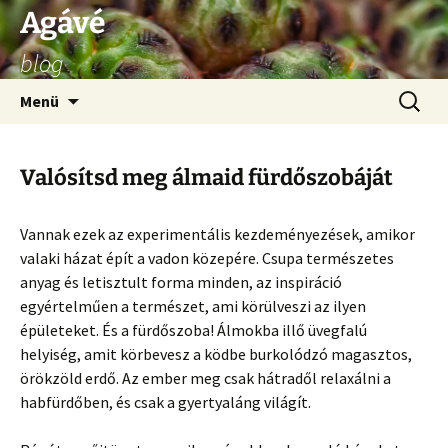
Ugrás
Agávé
a
blog
tartalomhoz
Keresés
Menü
Valósítsd meg álmaid fürdőszobáját
Vannak ezek az experimentális kezdeményezések, amikor
valaki házat épít a vadon közepére. Csupa természetes
anyag és letisztult forma minden, az inspiráció
egyértelműen a természet, ami körülveszi az ilyen
épületeket. És a fürdőszoba! Álmokba illő üvegfalú
helyiség, amit körbevesz a ködbe burkolódzó magasztos,
örökzöld erdő. Az ember meg csak hátradől relaxálni a
habfürdőben, és csak a gyertyaláng világít.