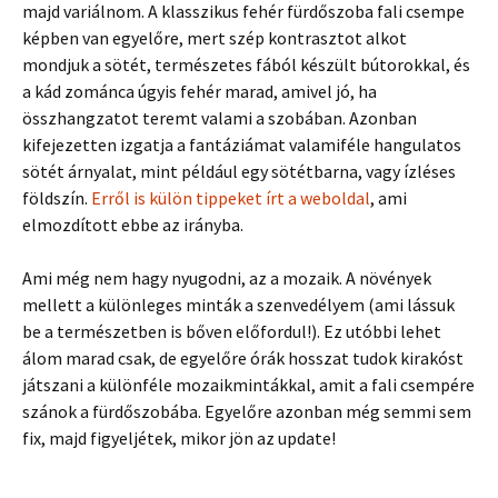
majd variálnom. A klasszikus fehér fürdőszoba fali csempe
képben van egyelőre, mert szép kontrasztot alkot
mondjuk a sötét, természetes fából készült bútorokkal, és
a kád zománca úgyis fehér marad, amivel jó, ha
összhangzatot teremt valami a szobában. Azonban
kifejezetten izgatja a fantáziámat valamiféle hangulatos
sötét árnyalat, mint például egy sötétbarna, vagy ízléses
földszín.
Erről is külön tippeket írt a weboldal
, ami
elmozdított ebbe az irányba.
Ami még nem hagy nyugodni, az a mozaik. A növények
mellett a különleges minták a szenvedélyem (ami lássuk
be a természetben is bőven előfordul!). Ez utóbbi lehet
álom marad csak, de egyelőre órák hosszat tudok kirakóst
játszani a különféle mozaikmintákkal, amit a fali csempére
szánok a fürdőszobába. Egyelőre azonban még semmi sem
fix, majd figyeljétek, mikor jön az update!