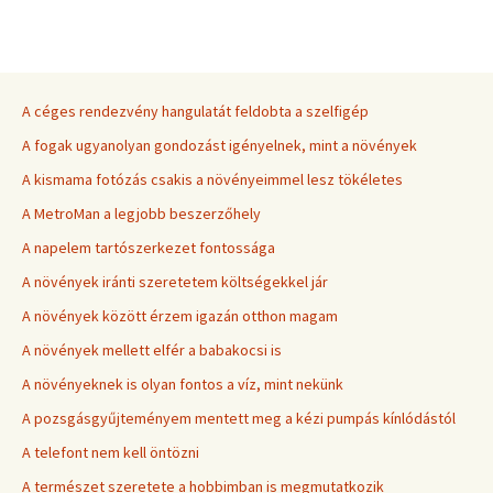
A céges rendezvény hangulatát feldobta a szelfigép
A fogak ugyanolyan gondozást igényelnek, mint a növények
A kismama fotózás csakis a növényeimmel lesz tökéletes
A MetroMan a legjobb beszerzőhely
A napelem tartószerkezet fontossága
A növények iránti szeretetem költségekkel jár
A növények között érzem igazán otthon magam
A növények mellett elfér a babakocsi is
A növényeknek is olyan fontos a víz, mint nekünk
A pozsgásgyűjteményem mentett meg a kézi pumpás kínlódástól
A telefont nem kell öntözni
A természet szeretete a hobbimban is megmutatkozik