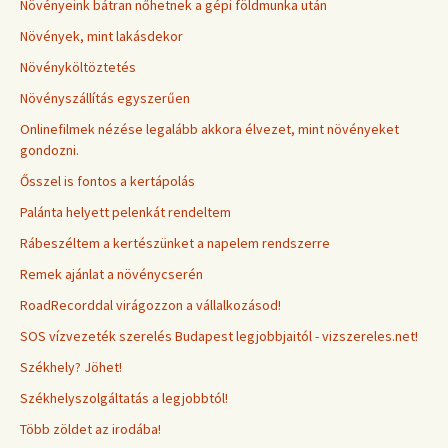
Növényeink bátran nőhetnek a gépi földmunka után
Növények, mint lakásdekor
Növényköltöztetés
Növényszállítás egyszerűen
Onlinefilmek nézése legalább akkora élvezet, mint növényeket
gondozni.
Ősszel is fontos a kertápolás
Palánta helyett pelenkát rendeltem
Rábeszéltem a kertészünket a napelem rendszerre
Remek ajánlat a növénycserén
RoadRecorddal virágozzon a vállalkozásod!
SOS vízvezeték szerelés Budapest legjobbjaitól - vizszereles.net!
Székhely? Jöhet!
Székhelyszolgáltatás a legjobbtól!
Több zöldet az irodába!