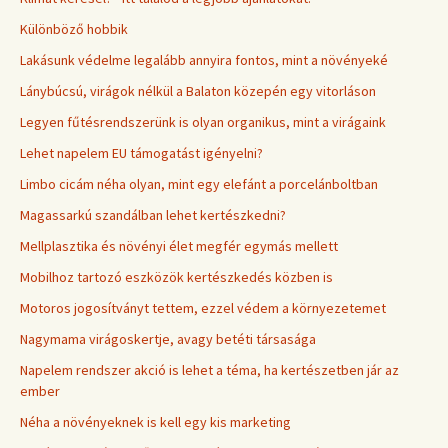
Különböző hobbik
Lakásunk védelme legalább annyira fontos, mint a növényeké
Lánybúcsú, virágok nélkül a Balaton közepén egy vitorláson
Legyen fűtésrendszerünk is olyan organikus, mint a virágaink
Lehet napelem EU támogatást igényelni?
Limbo cicám néha olyan, mint egy elefánt a porcelánboltban
Magassarkú szandálban lehet kertészkedni?
Mellplasztika és növényi élet megfér egymás mellett
Mobilhoz tartozó eszközök kertészkedés közben is
Motoros jogosítványt tettem, ezzel védem a környezetemet
Nagymama virágoskertje, avagy betéti társasága
Napelem rendszer akció is lehet a téma, ha kertészetben jár az
ember
Néha a növényeknek is kell egy kis marketing