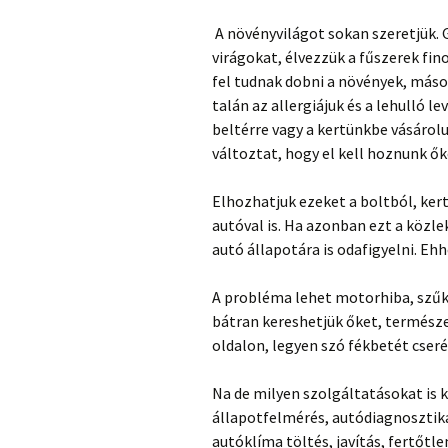
A növényvilágot sokan szeretjük. 
virágokat, élvezzük a fűszerek fi
fel tudnak dobni a növények, máso
talán az allergiájuk és a lehulló l
beltérre vagy a kertünkbe vásárol
változtat, hogy el kell hoznunk ők
Elhozhatjuk ezeket a boltból, kert
autóval is. Ha azonban ezt a közle
autó állapotára is odafigyelni. E
A probléma lehet motorhiba, szűks
bátran kereshetjük őket, természe
oldalon, legyen szó fékbetét cseré
Na de milyen szolgáltatásokat is k
állapotfelmérés, autódiagnosztika
autóklíma töltés, javítás, fertőtlen