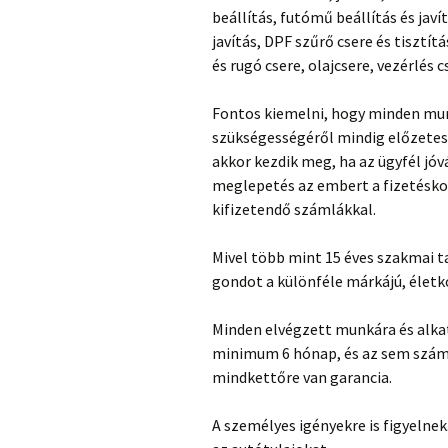
beállítás, futómű beállítás és javí
javítás, DPF szűrő csere és tisztítá
és rugó csere, olajcsere, vezérlés c
Fontos kiemelni, hogy minden munk
szükségességéről mindig előzetese
akkor kezdik meg, ha az ügyfél jóv
meglepetés az embert a fizetésko
kifizetendő számlákkal.
Mivel több mint 15 éves szakmai 
gondot a különféle márkájú, életko
Minden elvégzett munkára és alkat
minimum 6 hónap, és az sem számít
mindkettőre van garancia.
A személyes igényekre is figyelnek.