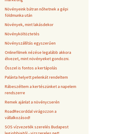
Növényeink bátran nőhetnek a gépi
földmunka után
Növények, mint lakásdekor
Növényköltöztetés
Növényszállítás egyszerűen
Onlinefilmek nézése legalább akkora
élvezet, mint növényeket gondozni.
Ősszel is fontos a kertápolás
Palánta helyett pelenkát rendeltem
Rábeszéltem a kertészünket a napelem
rendszerre
Remek ajánlat a növénycserén
RoadRecorddal virágozzon a
vállalkozásod!
SOS vízvezeték szerelés Budapest
legjobbjaitól - vizszereles.net!