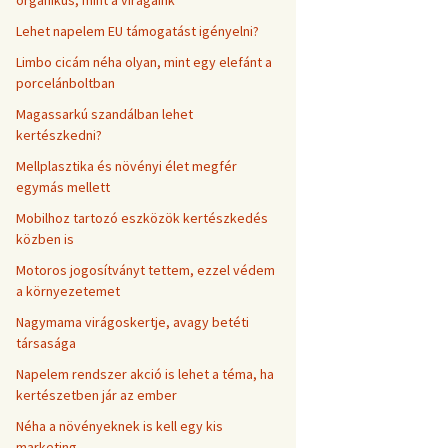
organikus, mint a virágaink
Lehet napelem EU támogatást igényelni?
Limbo cicám néha olyan, mint egy elefánt a
porcelánboltban
Magassarkú szandálban lehet
kertészkedni?
Mellplasztika és növényi élet megfér
egymás mellett
Mobilhoz tartozó eszközök kertészkedés
közben is
Motoros jogosítványt tettem, ezzel védem
a környezetemet
Nagymama virágoskertje, avagy betéti
társasága
Napelem rendszer akció is lehet a téma, ha
kertészetben jár az ember
Néha a növényeknek is kell egy kis
marketing