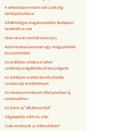
A webshopom miatt volt szükség
tárhelybővítésre
Addiktológiai magánrendelés Budapest
területén is van
Aloe vera és herbál masszázs
Autó kerámia bevonat egy virágüzletnek
köszönhetően
Az erdőben sétálva is lehet
székhelyszolgáltatásról beszélgetni
Az erkélyen is lehet kertészkedni,
csodaszép eredménnyel
Az iskolaszövetkezet által jutottam új
növényekhez
Az Oázis új "alkalmazottja"
Cégalapítás előtt és után
Csak növények az étkezésben?