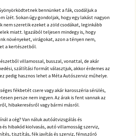
Gyönyörködtetnek bennünket a fák, csodáljuk a
nom ízét. Sokan úgy gondoljak, hogy egy lakást nagyon
k nem szeretik ezeket a zöld csodákat, leginkább
evelek miatt. Igazából teljesen mindegy is, hogy
unk növényeket, virágokat, azon a tényen nem,
et a kertészetből.
észetből villamossal, busszal, vonattal, de akár
kedési, szállítási formát választjuk, akkor érdemes az
hhez pedig hasznos lehet a Méta Autószerviz műhelye.
éges fékbetét csere vagy akár karosszéria sérülés,
tesen persze nem ingyen. Az árak is fent vannak az
ről, hibakeresésről vagy bármi másról.
ínál a cég? Van náluk autóátvizsgálás és
 és hibakód kiolvasás, autó villamosság szerviz,
ítés, tisztítás, fék javítás és szerviz, fényszóró