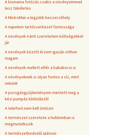
A kismama fotózás csakis a növényeimmel
lesz tökéletes
A MetroMan a legjobb beszerzőhely
A napelem tartószerkezet fontossága
A növények iránti szeretetem költségekkel
jár
A növények között érzem igazán otthon
magam
A növények mellett elfér a babakocsi is
A növényeknek is olyan fontos a víz, mint
nekünk
A pozsgásgyűjteményem mentett meg a
kézi pumpás kínlódástól
A telefont nem kell öntözni
A természet szeretete a hobbimban is
megmutatkozik
A természetkedvelő igényei