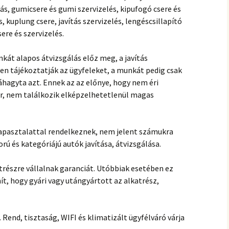
tás, gumicsere és gumi szervizelés, kipufogó csere és
s, kuplung csere, javítás szervizelés, lengéscsillapító
sere és szervizelés.
át alapos átvizsgálás előz meg, a javítás
n tájékoztatják az ügyfeleket, a munkát pedig csak
áhagyta azt. Ennek az az előnye, hogy nem éri
r, nem találkozik elképzelhetetlenül magas
tapasztalattal rendelkeznek, nem jelent számukra
rú és kategóriájú autók javítása, átvizsgálása.
részre vállalnak garanciát. Utóbbiak esetében ez
, hogy gyári vagy utángyártott az alkatrész,
 Rend, tisztaság, WIFI és klimatizált ügyfélváró várja