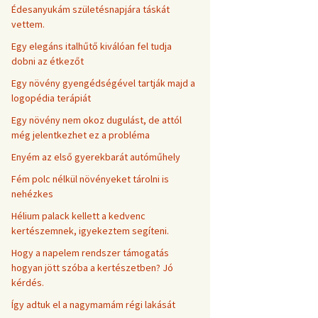
Édesanyukám születésnapjára táskát
vettem.
Egy elegáns italhűtő kiválóan fel tudja
dobni az étkezőt
Egy növény gyengédségével tartják majd a
logopédia terápiát
Egy növény nem okoz dugulást, de attól
még jelentkezhet ez a probléma
Enyém az első gyerekbarát autóműhely
Fém polc nélkül növényeket tárolni is
nehézkes
Hélium palack kellett a kedvenc
kertészemnek, igyekeztem segíteni.
Hogy a napelem rendszer támogatás
hogyan jött szóba a kertészetben? Jó
kérdés.
Így adtuk el a nagymamám régi lakását