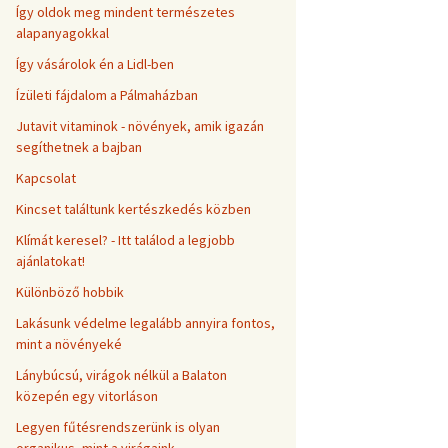
Így oldok meg mindent természetes
alapanyagokkal
Így vásárolok én a Lidl-ben
Ízületi fájdalom a Pálmaházban
Jutavit vitaminok - növények, amik igazán
segíthetnek a bajban
Kapcsolat
Kincset találtunk kertészkedés közben
Klímát keresel? - Itt találod a legjobb
ajánlatokat!
Különböző hobbik
Lakásunk védelme legalább annyira fontos,
mint a növényeké
Lánybúcsú, virágok nélkül a Balaton
közepén egy vitorláson
Legyen fűtésrendszerünk is olyan