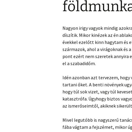
földmunka
Nagyon irigy vagyok mindig azokra
díszítik. Mikor kinézek az én abla
évekkel ezelőtt kinn hagytam és e
származok, ahol a virágoknak és a 
pont ezért nem szeretek annyira e
el a szabadidőm.
Idén azonban azt tervezem, hogy 
tartani őket. A benti növények ug
hogy túl sok vizet, vagy túl keve
katasztrófa. Úgyhogy biztos vagyo
az ismerőseimtől, akiknek sikerült
Mivel legutóbb is nagyszerű taná
fába vágtam a fejszémet, mikor ú