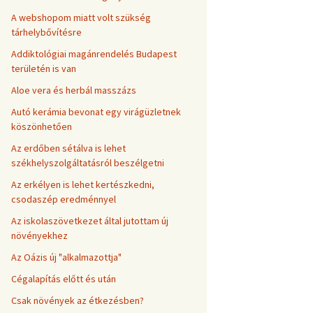
A webshopom miatt volt szükség
tárhelybővítésre
Addiktológiai magánrendelés Budapest
területén is van
Aloe vera és herbál masszázs
Autó kerámia bevonat egy virágüzletnek
köszönhetően
Az erdőben sétálva is lehet
székhelyszolgáltatásról beszélgetni
Az erkélyen is lehet kertészkedni,
csodaszép eredménnyel
Az iskolaszövetkezet által jutottam új
növényekhez
Az Oázis új "alkalmazottja"
Cégalapítás előtt és után
Csak növények az étkezésben?