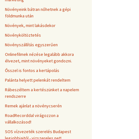
Növényeink bátran nőhetnek a gépi
földmunka után
Növények, mint lakásdekor
Növényköltöztetés
Növényszállítás egyszerűen
Onlinefilmek nézése legalább akkora
élvezet, mint növényeket gondozni.
Ősszel is fontos a kertápolás
Palánta helyett pelenkát rendeltem
Rábeszéltem a kertészünket a napelem
rendszerre
Remek ajánlat a növénycserén
RoadRecorddal virágozzon a
vállalkozásod!
SOS vízvezeték szerelés Budapest
legjobbjaitól - vizszereles.net!