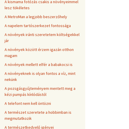
A kismama fotózás csakis a növényeimmel
lesz tökéletes
A MetroMan a legjobb beszerzőhely
A napelem tartószerkezet fontossága
A növények iránti szeretetem költségekkel
jár
A növények között érzem igazán otthon
magam
A növények mellett elfér a babakocsi is
A növényeknek is olyan fontos a víz, mint
nekünk
A pozsgásgyűjteményem mentett meg a
kézi pumpás kínlódástól
A telefont nem kell öntözni
A természet szeretete a hobbimban is
megmutatkozik
A természetkedvelő igényei