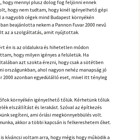
 hogy mennyi plusz dolog fog feljönni ennek
olt, hogy nem tudtam, hogy kinél igényelhető gépi
l a nagyobb cégek mind Budapest környékén
nban beajánlotta nekem a Pannon Fuvar 2000 nevű
t az a szolgáltatás, amit nyújtottak.
t én is az oldalukra és hihetetlen módon
am, hogy milyen igényes a felületük. Ha
talában azt szokta érezni, hogy csak a sötétben
 mi országunkban, ahol nagyon nehéz manapság jó
r 2000 azonban egyedülálló eset, mivel itt tényleg
ófok környékén igényelhető tőlük. Kérhetünk tőlük
k elszállítást és lerakást. Szóval az építkezés
künk segíteni, ami óriási megkönnyebbülés volt.
dmunka, akkor a többi kapcsán is felkereshetem őket.
 is kíváncsi voltam arra, hogy mégis hogy működik a