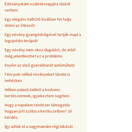
Édesanyukám születésnapjára táskát
vettem.
Egy elegáns italhűtő kiválóan fel tudja
dobni az étkezőt
Egy növény gyengédségével tartják majd a
logopédia terápiát
Egy növény nem okoz dugulást, de attól
még jelentkezhet ez a probléma
Enyém az első gyerekbarát autóműhely
Fém polc nélkül növényeket tárolni is
nehézkes
Hélium palack kellett a kedvenc
kertészemnek, igyekeztem segíteni.
Hogy a napelem rendszer támogatás
hogyan jött szóba a kertészetben? Jó
kérdés.
Így adtuk el a nagymamám régi lakását