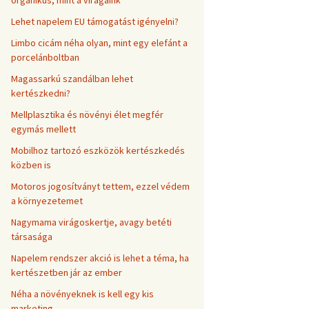
organikus, mint a virágaink
Lehet napelem EU támogatást igényelni?
Limbo cicám néha olyan, mint egy elefánt a
porcelánboltban
Magassarkú szandálban lehet
kertészkedni?
Mellplasztika és növényi élet megfér
egymás mellett
Mobilhoz tartozó eszközök kertészkedés
közben is
Motoros jogosítványt tettem, ezzel védem
a környezetemet
Nagymama virágoskertje, avagy betéti
társasága
Napelem rendszer akció is lehet a téma, ha
kertészetben jár az ember
Néha a növényeknek is kell egy kis
marketing