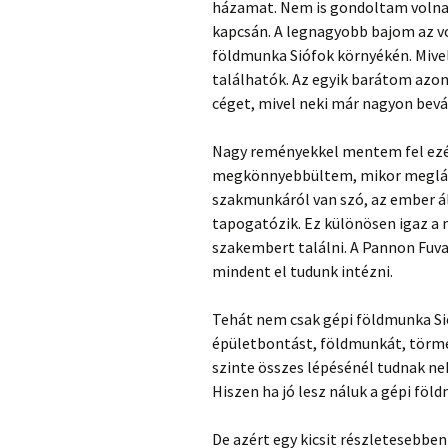
házamat. Nem is gondoltam volna,
kapcsán. A legnagyobb bajom az v
földmunka Siófok környékén. Mive
találhatók. Az egyik barátom azo
céget, mivel neki már nagyon bevál
Nagy reményekkel mentem fel ezér
megkönnyebbültem, mikor meglátt
szakmunkáról van szó, az ember ál
tapogatózik. Ez különösen igaz a
szakembert találni. A Pannon Fuva
mindent el tudunk intézni.
Tehát nem csak gépi földmunka Si
épületbontást, földmunkát, törmelé
szinte összes lépésénél tudnak ne
Hiszen ha jó lesz náluk a gépi föl
De azért egy kicsit részletesebben