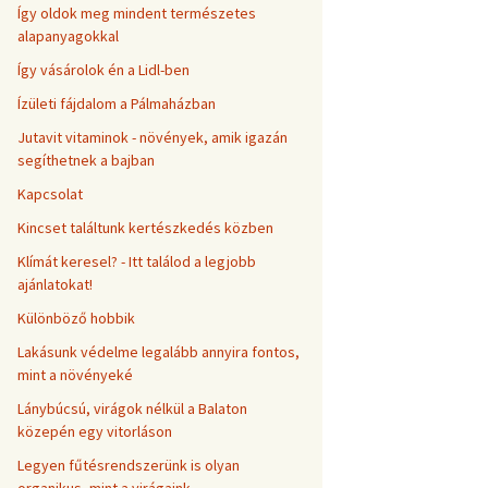
Így oldok meg mindent természetes
alapanyagokkal
Így vásárolok én a Lidl-ben
Ízületi fájdalom a Pálmaházban
Jutavit vitaminok - növények, amik igazán
segíthetnek a bajban
Kapcsolat
Kincset találtunk kertészkedés közben
Klímát keresel? - Itt találod a legjobb
ajánlatokat!
Különböző hobbik
Lakásunk védelme legalább annyira fontos,
mint a növényeké
Lánybúcsú, virágok nélkül a Balaton
közepén egy vitorláson
Legyen fűtésrendszerünk is olyan