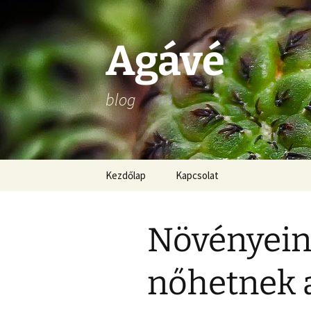
Ugrás
a
tartalomhoz
Agávé
blog
Kezdőlap
Kapcsolat
Növényein
nőhetnek 