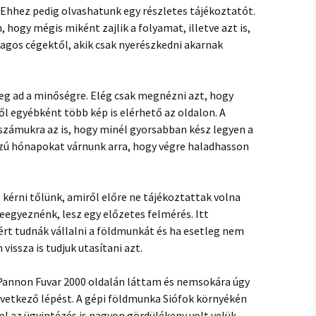
Ehhez pedig olvashatunk egy részletes tájékoztatót.
hogy mégis miként zajlik a folyamat, illetve azt is,
agos cégektől, akik csak nyerészkedni akarnak
eg ad a minőségre. Elég csak megnézni azt, hogy
l egyébként több kép is elérhető az oldalon. A
zámukra az is, hogy minél gyorsabban kész legyen a
zú hónapokat várnunk arra, hogy végre haladhasson
érni tőlünk, amiről előre ne tájékoztattak volna
eegyeznénk, lesz egy előzetes felmérés. Itt
t tudnák vállalni a földmunkát és ha esetleg nem
 vissza is tudjuk utasítani azt.
 Pannon Fuvar 2000 oldalán láttam és nemsokára úgy
etkező lépést. A gépi földmunka Siófok környékén
el az ügyintézés is nagyon gördülékeny volt velük,