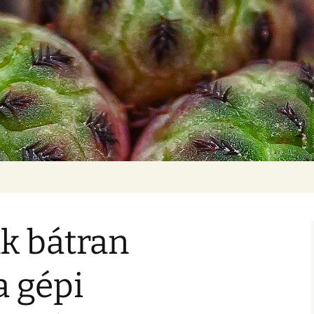
k bátran
a gépi