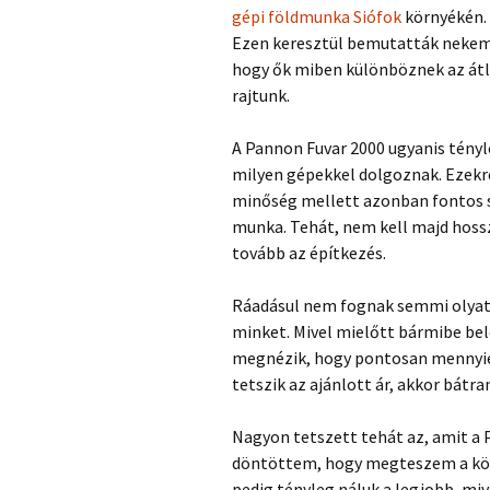
gépi földmunka Siófok
környékén. 
Ezen keresztül bemutatták nekem, 
hogy ők miben különböznek az átl
rajtunk.
A Pannon Fuvar 2000 ugyanis tényl
milyen gépekkel dolgoznak. Ezekrő
minőség mellett azonban fontos s
munka. Tehát, nem kell majd hoss
tovább az építkezés.
Ráadásul nem fognak semmi olyat k
minket. Mivel mielőtt bármibe bel
megnézik, hogy pontosan mennyiér
tetszik az ajánlott ár, akkor bátran
Nagyon tetszett tehát az, amit a
döntöttem, hogy megteszem a köv
pedig tényleg náluk a legjobb, miv