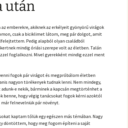
 után
 az emberekre, akiknek az erkélyeit gyönyörű virágok
komon, csak a biciklimet látom, meg pár dolgot, amit
lfelejtettem. Pedig alapból olyan családból
kertnek mindig óriási szerepe volt az életben. Talán
zzel foglalkozni. Mivel gyerekként mindig ezzel ment
venni fogok pár virágot és megpróbálom életben
yanis nagyon törékenyek tudnak lenni. Nem mindegy,
set adunk-e nekik, bárminek a kapcsán megtörténhet a
k benne, hogy végig tanácsokat fogok kérni azoktól
 már felnevelniük pár növényt.
csokat kaptam tőlük egy egészen más témában. Nagy
gy döntöttem, hogy meg fogom építeni a saját