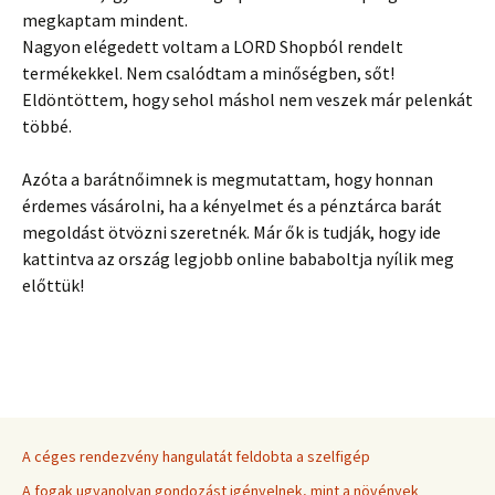
megkaptam mindent.
Nagyon elégedett voltam a LORD Shopból rendelt
termékekkel. Nem csalódtam a minőségben, sőt!
Eldöntöttem, hogy sehol máshol nem veszek már pelenkát
többé.
Azóta a barátnőimnek is megmutattam, hogy honnan
érdemes vásárolni, ha a kényelmet és a pénztárca barát
megoldást ötvözni szeretnék. Már ők is tudják, hogy ide
kattintva az ország legjobb online bababoltja nyílik meg
előttük!
A céges rendezvény hangulatát feldobta a szelfigép
A fogak ugyanolyan gondozást igényelnek, mint a növények