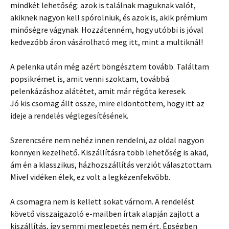
mindkét lehetőség: azok is találnak maguknak valót,
akiknek nagyon kell spórolniuk, és azok is, akik prémium
minőségre vágynak. Hozzátenném, hogy utóbbi is jóval
kedvezőbb áron vásárolható meg itt, mint a multiknál!
A pelenka után még azért böngésztem tovább. Találtam
popsikrémet is, amit venni szoktam, továbbá
pelenkázáshoz alátétet, amit már régóta keresek.
Jó kis csomag állt össze, mire eldöntöttem, hogy itt az
ideje a rendelés véglegesítésének.
Szerencsére nem nehéz innen rendelni, az oldal nagyon
könnyen kezelhető. Kiszállításra több lehetőség is akad,
ám én a klasszikus, házhozszállítás verziót választottam.
Mivel vidéken élek, ez volt a legkézenfekvőbb.
A csomagra nem is kellett sokat várnom. A rendelést
követő visszaigazoló e-mailben írtak alapján zajlott a
kiszállítás, így semmi meglepetés nem ért. Épségben