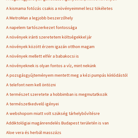
A kismama fotózás csakis a növényeimmel lesz tökéletes
A MetroMan a legjobb beszerzőhely
A napelem tartószerkezet fontossága
A növények iránti szeretetem költségekkel jár
A növények között érzem igazán otthon magam
A növények mellett elfér a babakocsi is
A növényeknek is olyan fontos a víz, mint nekünk
A pozsgásgyűjteményem mentett meg a kézi pumpás kínlódástól
A telefont nem kell öntözni
A természet szeretete a hobbimban is megmutatkozik
A természetkedvelő igényei
A webshopom miatt volt szükség tárhelybővítésre
Addiktológiai magánrendelés Budapest területén is van
Aloe vera és herbál masszázs