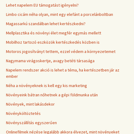
Lehet napelem EU támogatást igényelni?
Limbo cicám néha olyan, mint egy elefánt a porcelánboltban
Magassarkú szandálban lehet kertészkedni?
Mellplasztika és növényi élet megfér egymás mellett
Mobilhoz tartozó eszközök kertészkedés közben is
Motoros jogosítványt tettem, ezzel védem a környezetemet
Nagymama virágoskertje, avagy betéti társasága
Napelem rendszer akció is lehet a téma, ha kertészetben jár az
ember
Néha a növényeknek is kell egy kis marketing
Növényeink bátran nőhetnek a gépi földmunka után
Növények, mint lakásdekor
Növényköltöztetés
Növényszállítás egyszerűen
Onlinefilmek nézése legalább akkora élvezet, mint növényeket