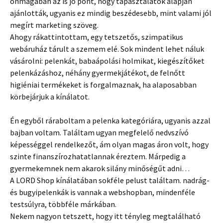
önmagában az is jó pont, hogy tapasztalatok alapján
ajánlották, ugyanis ez mindig beszédesebb, mint valami jól
megírt marketing szöveg.
Ahogy rákattintottam, egy tetszetős, szimpatikus
webáruház tárult a szemem elé. Sok mindent lehet náluk
vásárolni: pelenkát, babaápolási holmikat, kiegészítőket
pelenkázáshoz, néhány gyermekjátékot, de felnőtt
higiéniai termékeket is forgalmaznak, ha alaposabban
körbejárjuk a kínálatot.
Én egyből ráraboltam a pelenka kategóriára, ugyanis azzal
bajban voltam. Találtam ugyan megfelelő nedvszívó
képességgel rendelkezőt, ám olyan magas áron volt, hogy
szinte finanszírozhatatlannak éreztem. Márpedig a
gyermekemnek nem akarok silány minőségűt adni…
A LORD Shop kínálatában sokféle pelust találtam. nadrág-
és bugyipelenkák is vannak a webshopban, mindenféle
testsúlyra, többféle márkában.
Nekem nagyon tetszett, hogy itt tényleg megtalálható