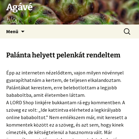
Ugrás
Agávé
a
blog
tartalomhoz
Keresés
Menü
Palánta helyett pelenkát rendeltem
Épp az interneten nézelődtem, vajon milyen növénnyel
gyarapíthatnám a kertem, de teljesen elkalandoztam.
Palántákat kerestem, erre belebotlottam a legjobb
bababoltba, amit életemben láttam.
A LORD Shop linkjére bukkantam rá egy kommentben. A
szöveg ez volt: „Ide kattintva elérheted a legkirályabb
online bababoltot.” Nem emlékszem már, mit keresett a
kommentek között ez a szöveg, és azt sem, hogy kinek
címezték, de kétségtelenül a hasznomra vált. Már