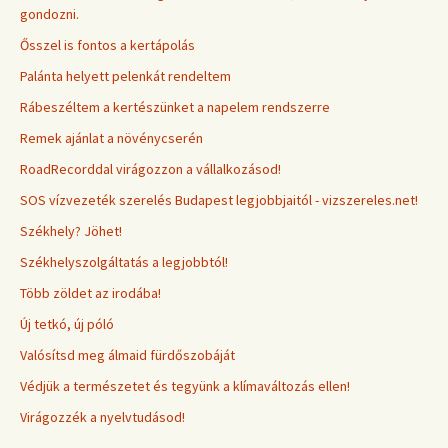
gondozni.
Ősszel is fontos a kertápolás
Palánta helyett pelenkát rendeltem
Rábeszéltem a kertészünket a napelem rendszerre
Remek ajánlat a növénycserén
RoadRecorddal virágozzon a vállalkozásod!
SOS vízvezeték szerelés Budapest legjobbjaitól - vizszereles.net!
Székhely? Jöhet!
Székhelyszolgáltatás a legjobbtól!
Több zöldet az irodába!
Új tetkó, új póló
Valósítsd meg álmaid fürdőszobáját
Védjük a természetet és tegyünk a klímaváltozás ellen!
Virágozzék a nyelvtudásod!