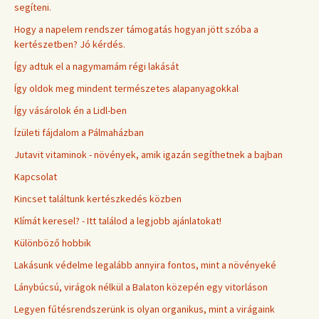
segíteni.
Hogy a napelem rendszer támogatás hogyan jött szóba a
kertészetben? Jó kérdés.
Így adtuk el a nagymamám régi lakását
Így oldok meg mindent természetes alapanyagokkal
Így vásárolok én a Lidl-ben
Ízületi fájdalom a Pálmaházban
Jutavit vitaminok - növények, amik igazán segíthetnek a bajban
Kapcsolat
Kincset találtunk kertészkedés közben
Klímát keresel? - Itt találod a legjobb ajánlatokat!
Különböző hobbik
Lakásunk védelme legalább annyira fontos, mint a növényeké
Lánybúcsú, virágok nélkül a Balaton közepén egy vitorláson
Legyen fűtésrendszerünk is olyan organikus, mint a virágaink