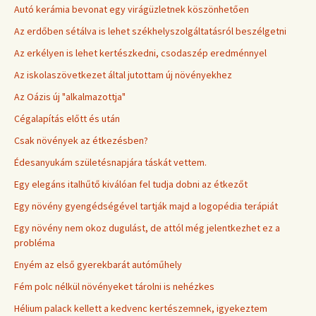
Autó kerámia bevonat egy virágüzletnek köszönhetően
Az erdőben sétálva is lehet székhelyszolgáltatásról beszélgetni
Az erkélyen is lehet kertészkedni, csodaszép eredménnyel
Az iskolaszövetkezet által jutottam új növényekhez
Az Oázis új "alkalmazottja"
Cégalapítás előtt és után
Csak növények az étkezésben?
Édesanyukám születésnapjára táskát vettem.
Egy elegáns italhűtő kiválóan fel tudja dobni az étkezőt
Egy növény gyengédségével tartják majd a logopédia terápiát
Egy növény nem okoz dugulást, de attól még jelentkezhet ez a
probléma
Enyém az első gyerekbarát autóműhely
Fém polc nélkül növényeket tárolni is nehézkes
Hélium palack kellett a kedvenc kertészemnek, igyekeztem